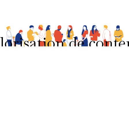
lorisation de cont
Structurer pour rayonner
Assurez-vous une compréhension
parfaite de vos projets
Au cœur de chaque projet, il y a une ambition, et
surtout, un besoin spécifique qui demande une
communication éclairée et accessible
. Notre
mission est de donner vie à vos aspirations à travers
une
communication structurée
, où chaque
élément est méticuleusement agencé pour résonner