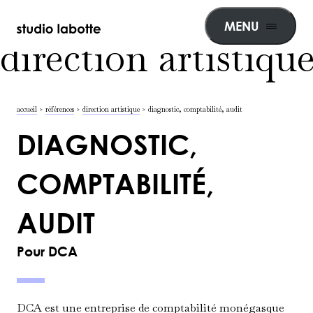
MENU
direction artistique
accueil
>
références
>
direction artistique
>
diagnostic, comptabilité, audit
DIAGNOSTIC,
COMPTABILITÉ,
AUDIT
Pour DCA
DCA
est une entreprise de comptabilité monégasque