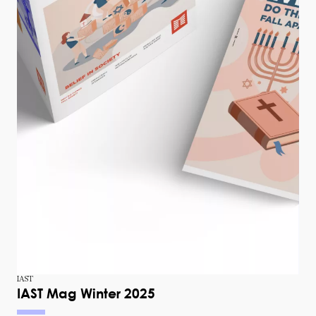
voir le pr
IAST
IAST Mag Winter 2025