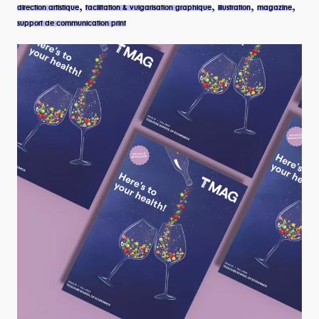
,
,
,
,
direction artistique
facilitation & vulgarisation graphique
illustration
magazine
support de communication print
voir le pr