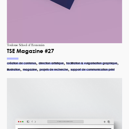
Toulouse School of Economics
TSE Magazine #27
,
,
,
création de contenus
direction artistique
facilitation & vulgarisation graphique
,
,
,
illustration
magazine
projets de recherche
support de communication print