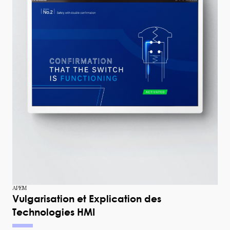
voir le pr
APEM
Vulgarisation et Explication des
Technologies HMI