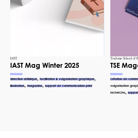
IAST
Toulouse School of 
IAST Mag Winter 2025
TSE Mag
,
,
direction artistique
facilitation & vulgarisation graphique
création de conte
,
,
illustration
magazine
support de communication print
vulgarisation grap
,
recherche
suppor