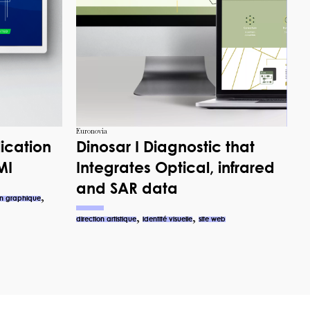
Euronovia
lication
Dinosar I Diagnostic that
MI
Integrates Optical, infrared
and SAR data
,
ion graphique
,
,
direction artistique
identité visuelle
site web