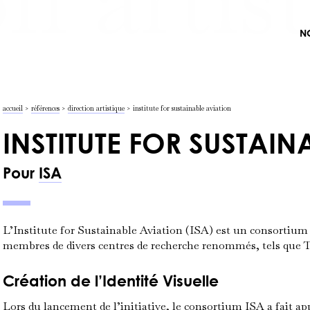
N
accueil
>
références
>
direction artistique
>
institute for sustainable aviation
INSTITUTE FOR SUSTAIN
Pour
ISA
L’
Institute for Sustainable Aviation
(ISA) est un consortium d
membres de divers centres de recherche renommés, tels que
Création de l’Identité Visuelle
Lors du lancement de l’initiative, le consortium ISA a fait a