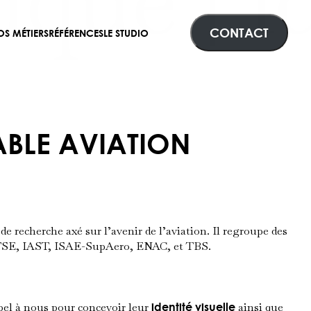
CONTACT
OS MÉTIERS
RÉFÉRENCES
LE STUDIO
ABLE AVIATION
e recherche axé sur l’avenir de l’aviation. Il regroupe des
TSE
,
IAST
,
ISAE-SupAero
,
ENAC
, et
TBS
.
ppel à nous pour concevoir leur
identité visuelle
ainsi que