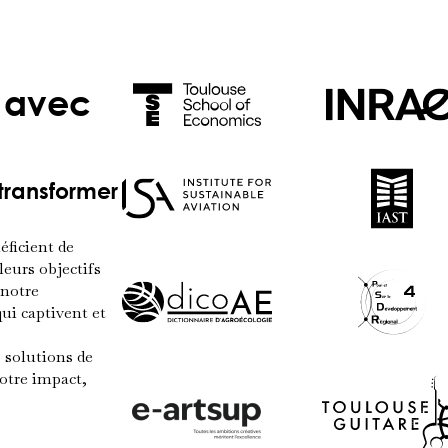
l avec
 transformer
éficient de
eurs objectifs
 notre
ui captivent et
 solutions de
otre impact,