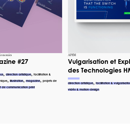
Economics
APEM
azine #27
Vulgarisation et Exp
des Technologies H
,
,
nus
direction artistique
facilitation &
,
,
,
hique
illustration
magazine
projets de
,
direction artistique
facilitation & vulgarisat
t de communication print
vidéo & motion-design